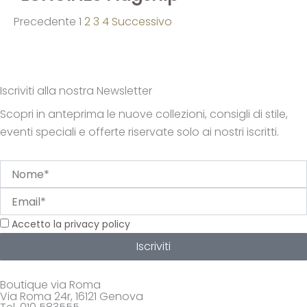
Precedente
1
2
3
4
Successivo
Iscriviti alla nostra Newsletter
Scopri in anteprima le nuove collezioni, consigli di stile,
eventi speciali e offerte riservate solo ai nostri iscritti.
Nome
Email
Privacy
Accetto la privacy policy
Iscriviti
Boutique via Roma
Via Roma 24r, 16121 Genova