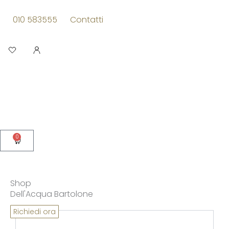
Vai
al
010 583555
Contatti
contenuto
Apri
0
Carrello
Shop
Dell'Acqua Bartolone
Pagina
Pagina
Pagina
Pagina
Richiedi ora