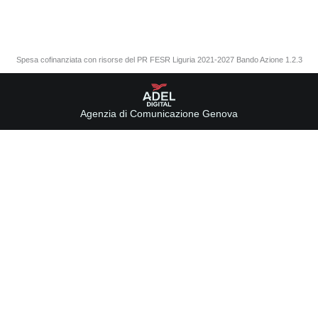
Spesa cofinanziata con risorse del PR FESR Liguria 2021-2027 Bando Azione 1.2.3
Agenzia di Comunicazione Genova