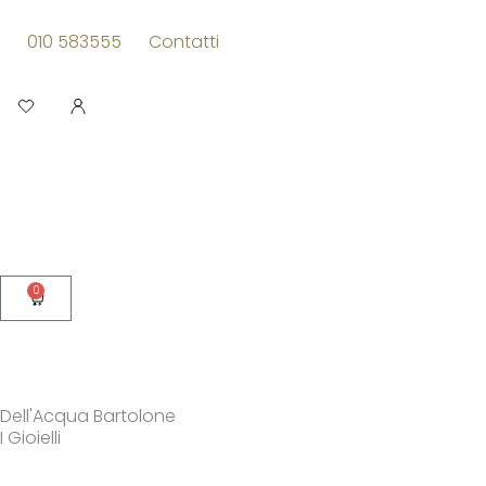
Vai
al
010 583555
Contatti
contenuto
Apri
0
Carrello
Dell'Acqua Bartolone
I Gioielli