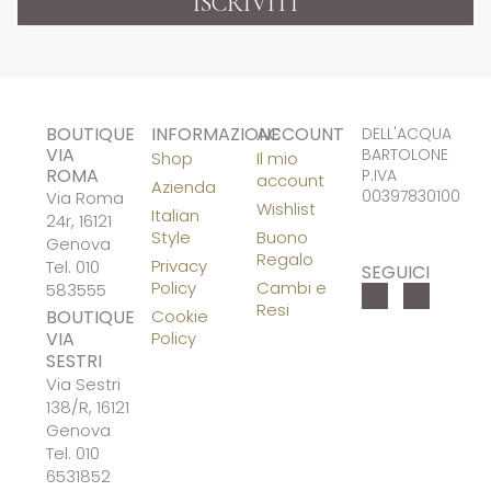
ISCRIVITI
BOUTIQUE
INFORMAZIONE
ACCOUNT
DELL'ACQUA
VIA
BARTOLONE
Shop
Il mio
ROMA
P.IVA
account
Azienda
00397830100
Via Roma
Wishlist
Italian
24r, 16121
Style
Buono
Genova
Regalo
Privacy
Tel. 010
SEGUICI
Policy
Cambi e
583555
F
I
a
n
Resi
BOUTIQUE
Cookie
c
s
e
t
VIA
Policy
b
a
o
g
SESTRI
o
r
k
a
Via Sestri
-
m
138/R, 16121
f
Genova
Tel. 010
6531852