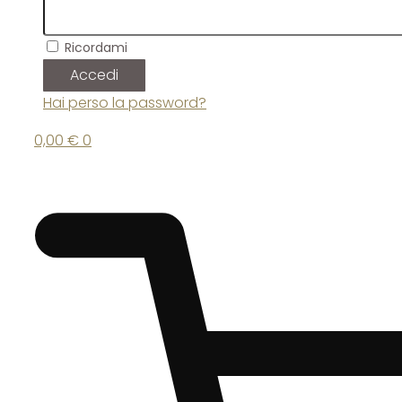
Ricordami
Accedi
Hai perso la password?
0,00
€
0