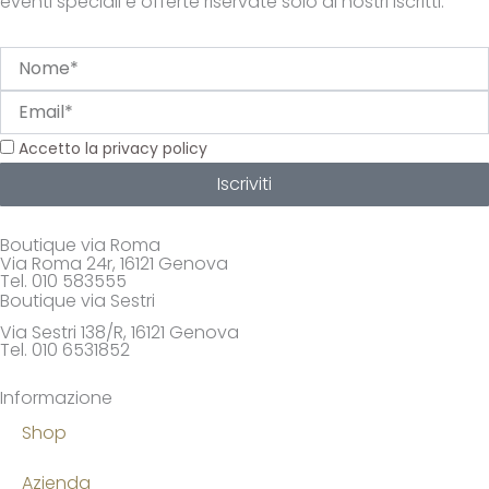
eventi speciali e offerte riservate solo ai nostri iscritti.
Nome
Email
Privacy
Accetto la privacy policy
Iscriviti
Boutique via Roma
Via Roma 24r, 16121 Genova
Tel. 010 583555
Boutique via Sestri
Via Sestri 138/R, 16121 Genova
Tel. 010 6531852
Informazione
Shop
Azienda