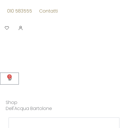
Vai
al
010 583555
Contatti
contenuto
Apri
0
Carrello
Shop
Dell'Acqua Bartolone