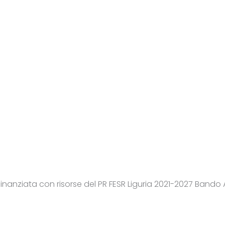
nanziata con risorse del PR FESR Liguria 2021-2027 Bando A
Agenzia di Comunicazione Genova