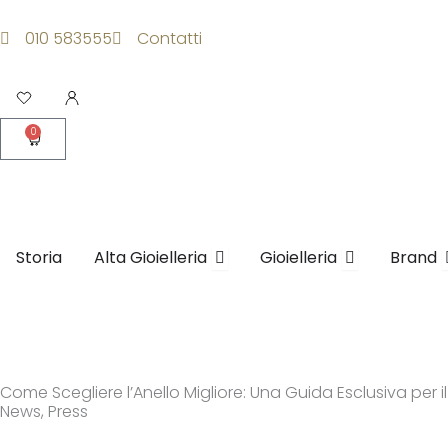
Vai
al
010 583555
Contatti
contenuto
Apri
0
Carrello
Apri Alta Gioielleria
Apri Gioielleri
Storia
Alta Gioielleria
Gioielleria
Brand
Come Scegliere l’Anello Migliore: Una Guida Esclusiva per 
News
,
Press