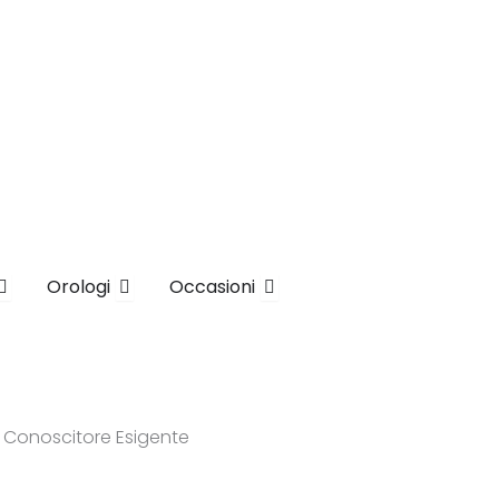
a
Apri Brand
Apri Orologi
Apri Occasioni
Orologi
Occasioni
il Conoscitore Esigente