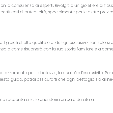
n la consulenza di esperti. Rivolgiti a un gioielliere di 
rtificati di autenticità, specialmente per le pietre preziose 
ello. I gioielli di alta qualità e di design esclusivo non s
sa a come risuonerà con la tua storia familiare e a come
rezzamento per la bellezza, la qualità e l’esclusività. Per 
esta guida, potrai assicurarti che ogni dettaglio sia allinea
ce, ma racconta anche una storia unica e duratura.