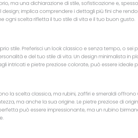
rio, ma una dichiarazione di stile, sofisticazione e, spesso,
e il design; implica comprendere i dettagli più fini che re
gni scelta rifletta il tuo stile di vita e il tuo buon gusto.
proprio stile. Preferisci un look classico e senza tempo, o 
sonalità e del tuo stile di vita. Un design minimalista in p
i intricati e pietre preziose colorate, può essere ideale 
ono la scelta classica, ma rubini, zaffiri e smeraldi offron
antezza, ma anche la sua origine. Le pietre preziose di ori
 perfetta può essere impressionante, ma un rubino birmano
e.