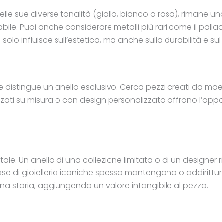
elle sue diverse tonalità (giallo, bianco o rosa), rimane una 
bile. Puoi anche considerare metalli più rari come il palla
o influisce sull’estetica, ma anche sulla durabilità e sul v
istingue un anello esclusivo. Cerca pezzi creati da maestri
realizzati su misura o con design personalizzato offrono l’o
entale. Un anello di una collezione limitata o di un design
 case di gioielleria iconiche spesso mantengono o addirittu
n una storia, aggiungendo un valore intangibile al pezzo.