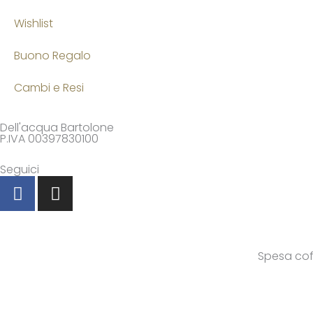
Wishlist
Buono Regalo
Cambi e Resi
Dell'acqua Bartolone
P.IVA 00397830100
Seguici
F
I
a
n
c
s
e
t
b
a
Spesa cofi
o
g
o
r
k
a