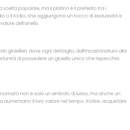
scelta popolare, ma il platino è il preferito tra i
dio o il rodio, che aggiungono un tocco di esclusività e
alore dell’anello.
 gioiellieri, dove ogni dettaglio, dall’incastonatura alla
pportunità di possedere un gioiello unico che rispecchia
er rinomato non è solo un simbolo di lusso, ma anche un
ra aumentano il loro valore nel tempo. Inoltre, acquistare