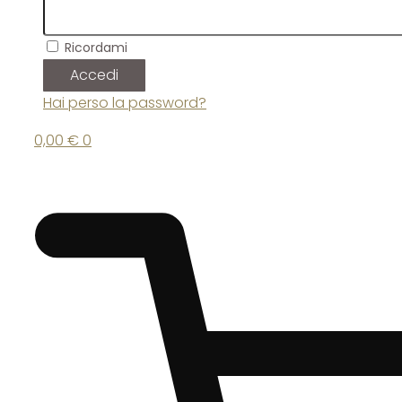
Ricordami
Accedi
Hai perso la password?
0,00
€
0