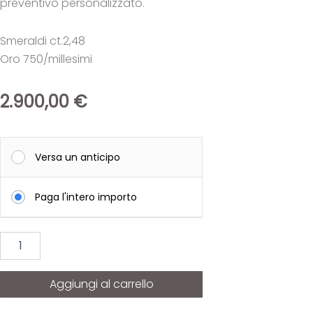
preventivo personalizzato.
Smeraldi ct.2,48
Oro 750/millesimi
2.900,00
€
Anello
Rivière
Versa un anticipo
Smeraldi
"Green
Paga l'intero importo
Flex
Dream"
quantità
Aggiungi al carrello