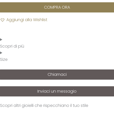
COMPRA ORA
Aggiungi alla Wishlist
Scopri di più
Size
Chiamaci
Inviaci un messagio
Scopri altri gioielli che rispecchiano il tuo stile