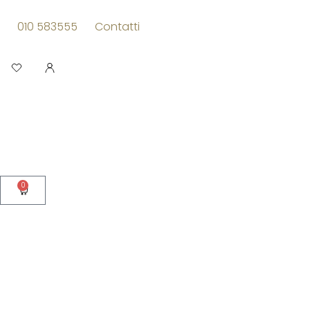
Vai
al
010 583555
Contatti
contenuto
Apri
0
Carrello