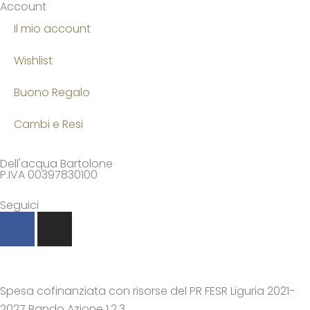
Account
Il mio account
Wishlist
Buono Regalo
Cambi e Resi
Dell'acqua Bartolone
P.IVA 00397830100
Seguici
F
I
a
n
c
s
e
t
b
a
Spesa cofinanziata con risorse del PR FESR Liguria 2021-
o
g
2027 Bando Azione 1.2.3