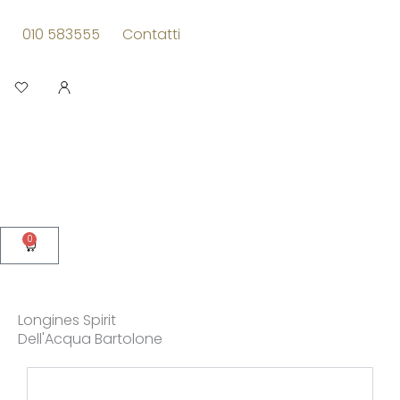
Vai
al
010 583555
Contatti
contenuto
Apri
0
Carrello
Longines Spirit
Dell'Acqua Bartolone
Pagina
Pagina