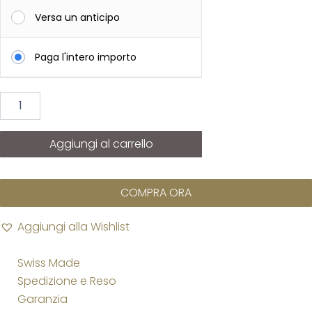
LONGINES
1925
Versa un anticipo
Spirit
Zulu
Paga l'intero importo
Time
1925
quantità
Aggiungi al carrello
COMPRA ORA
Aggiungi alla Wishlist
Swiss Made
Spedizione e Reso
Garanzia