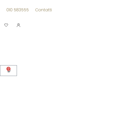
Vai
al
010 583555
Contatti
contenuto
Apri
0
Carrello