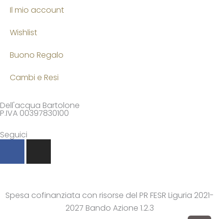
Il mio account
Wishlist
Buono Regalo
Cambi e Resi
Dell'acqua Bartolone
P.IVA 00397830100
Seguici
F
I
a
n
c
s
e
t
b
a
Spesa cofinanziata con risorse del PR FESR Liguria 2021-
o
g
2027 Bando Azione 1.2.3
o
r