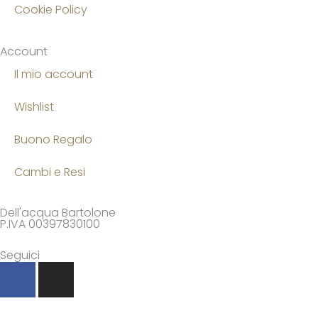
Cookie Policy
Account
Il mio account
Wishlist
Buono Regalo
Cambi e Resi
Dell'acqua Bartolone
P.IVA 00397830100
Seguici
F
I
a
n
c
s