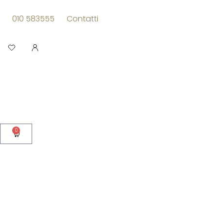
Vai
al
010 583555
Contatti
contenuto
Apri
0
Carrello