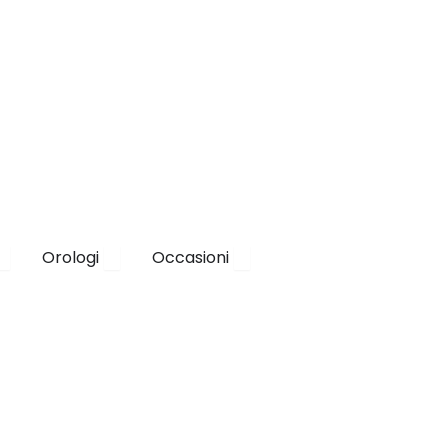
a
Apri Brand
Apri Orologi
Apri Occasioni
Orologi
Occasioni