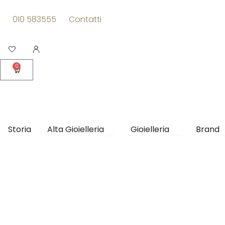
Vai
al
010 583555
Contatti
contenuto
Apri
0
Carrello
Apri Alta Gioielleria
Apri Gioielleri
Storia
Alta Gioielleria
Gioielleria
Brand