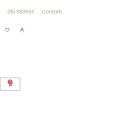
Vai
al
010 583555
Contatti
contenuto
Apri
0
Carrello