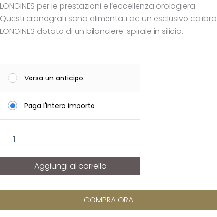
LONGINES per le prestazioni e l’eccellenza orologiera.
Questi cronografi sono alimentati da un esclusivo calibro
LONGINES dotato di un bilanciere-spirale in silicio.
LONGINES
Conquest
Versa un anticipo
quantità
Paga l'intero importo
Aggiungi al carrello
COMPRA ORA