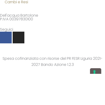
Cambi e Resi
Dell'acqua Bartolone
P.IVA 00397830100
Seguici
F
I
a
n
c
s
e
t
b
a
Spesa cofinanziata con risorse del PR FESR Liguria 2021-
o
g
2027 Bando Azione 1.2.3
o
r
k
a
-
m
f
Agenzia di Comunicazione Genova