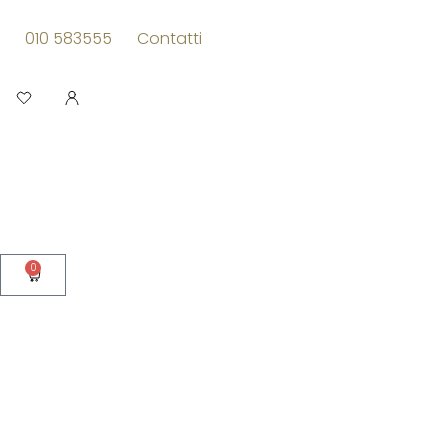
Vai
al
010 583555
Contatti
contenuto
Apri
0
Carrello