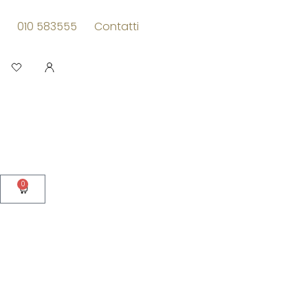
Vai
al
010 583555
Contatti
contenuto
Apri
0
Carrello