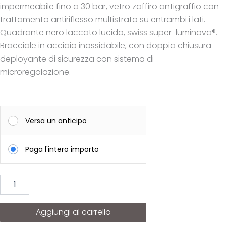
impermeabile fino a 30 bar, vetro zaffiro antigraffio con
trattamento antiriflesso multistrato su entrambi i lati.
Quadrante nero laccato lucido, swiss super-luminova®.
Bracciale in acciaio inossidabile, con doppia chiusura
deployante di sicurezza con sistema di
microregolazione.
LONGINES
Hydroconquest
Versa un anticipo
quantità
Paga l'intero importo
Aggiungi al carrello