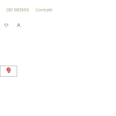
Vai
al
010 583555
Contatti
contenuto
Apri
0
Carrello