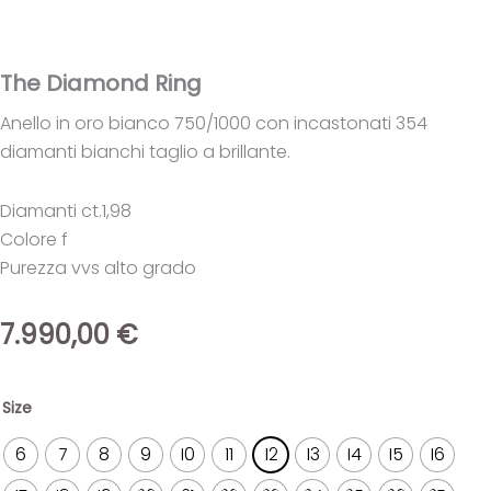
The Diamond Ring
Anello in oro bianco 750/1000 con incastonati 354
diamanti bianchi taglio a brillante.
Diamanti ct.1,98
Colore f
Purezza vvs alto grado
7.990,00
€
The
Size
Diamond
Ring
6
7
8
9
10
11
12
13
14
15
16
quantità