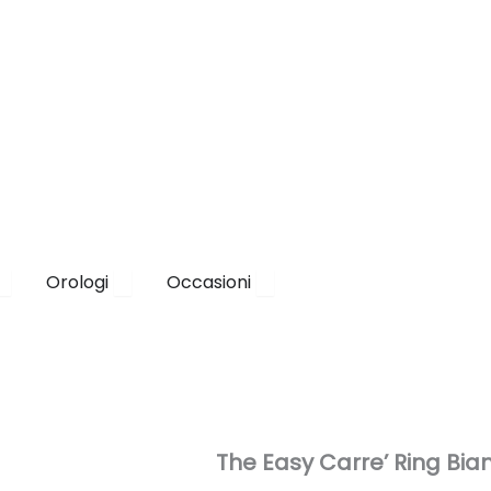
a
Apri Brand
Apri Orologi
Apri Occasioni
Orologi
Occasioni
The Easy Carre’ Ring Bia