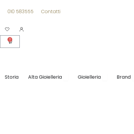
Vai
al
010 583555
Contatti
contenuto
Apri
0
Carrello
Apri Alta Gioielleria
Apri Gioielleri
Storia
Alta Gioielleria
Gioielleria
Brand