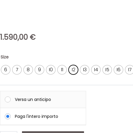
1.590,00
€
The
Size
Easy
Carre'
6
7
8
9
10
11
12
13
14
15
16
17
Ring
Bianco
quantità
Versa un anticipo
Paga l'intero importo