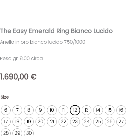
The Easy Emerald Ring Bianco Lucido
Anello in oro bianco lucido 750/1000
Peso gr. 8,00 circa
1.690,00
€
The
Size
Easy
Emerald
6
7
8
9
10
11
12
13
14
15
16
Ring
Bianco
17
18
19
20
21
22
23
24
25
26
27
Lucido
quantità
28
29
30