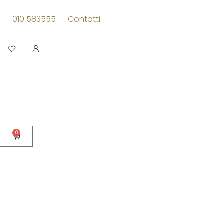
Vai
al
010 583555
Contatti
contenuto
Apri
0
Carrello