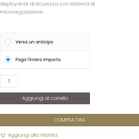
deployante di sicurezza con sistema di
microregolazione.
LONGINES
Conquest
Versa un anticipo
quantità
Paga l'intero importo
Aggiungi al carrello
COMPRA ORA
Aggiungi alla Wishlist