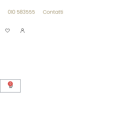
Vai
al
010 583555
Contatti
contenuto
Apri
0
Carrello