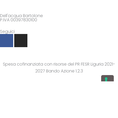
Dell'acqua Bartolone
P.IVA 00397830100
Seguici
F
I
a
n
c
s
e
t
b
a
Spesa cofinanziata con risorse del PR FESR Liguria 2021-
o
g
2027 Bando Azione 1.2.3
o
r
k
a
-
m
f
Agenzia di Comunicazione Genova